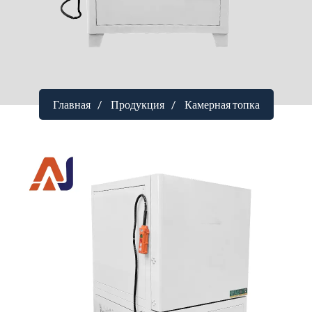
Главная
Продукция
Камерная топка
Электрическая печь с верхней
загрузкой на 1200 градусов
Параметры температуры
：1200°C
Метод открытия
：Дверца электропечи открывается вверх
с помощью электропривода