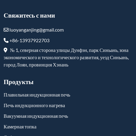
Вакуумная индукционная печь
Камерная топка
Лифтовая печь
Вакуумная печь
Печь-троллейбус
Огнеупорные и высокотемпературные изделия
Подписаться
-
YouTube
-
Facebook
-
Twitter
-
Instagram
-
Linkedin