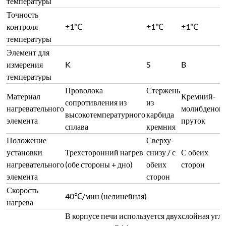
Скорость
40℃/мин (нелинейная)
нагрева
В корпусе печи используется двухслойная угл
охлаждением. Эффективные направляющие пе
Конструкция и
охлаждением обеспечивают общую циркуляцию
материал печи
печи. Воздух выпускается после охлаждения 
нагревательных элементов, что позволяет изб
окисления проводящих листов и обеспечить хо
Дверь печи может быть открыта вбок в осевом
повернута на 360°. Для эффективного запиран
Режим открытия
установлен эластичный замок. Эластичность 
двери
огнеупорных материалов, обеспечивая свобод
огнеупоров при изменении температуры и дос
Футеровка печи изготовлена из вакуум-формо
Огнеупорный
глиноземистого материала, отличающегося вы
изоляционный
эксплуатации, низкой теплоаккумуляцией, ус
материал
изменениям температуры, отсутствием трещин
и отличными изоляционными характеристика
Температура