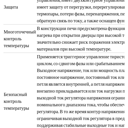
температуры
регулятора. В то же время контур напряжения 
ограничивая выходной ток регулятора в преде
поддерживая стабильные выходные ток и напр
регулировки. Это защищает нагревательные э
воздействия тока и напряжения, обеспечивая 
и высокую точность регулирования.
Установлен интеллектуальный регулятор темп
режимами регулирования, такими как станда
искусственным интеллектом (APID) и MPT. О
самонастройки и самообучения, с отличными 
без перерегулирования и недорегулирования
Установка
функцией программного управления, он может
температурной
нагревом и охлаждением с произвольным накл
кривой
программируемые/оперативные команды, такие 
пауза и остановка. Он позволяет изменять про
времени во время работы. Применяя алгоритм
подгонки кривых, можно добиться плавного и
кривыми.