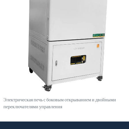
Свяжитесь с нами
luoyanganjing@gmail.com
+86-13937922703
№ 1, северная сторона улицы Дунфэн, парк Синьань, зона
экономического и технологического развития, уезд Синьань,
город Лоян, провинция Хэнань
Продукты
Плавильная индукционная печь
Печь индукционного нагрева