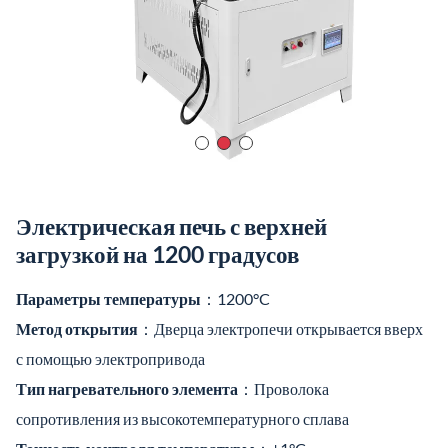
Тип нагревательного элемента
：Проволока
сопротивления из высокотемпературного сплава
Точность контроля температуры
：±1°C
Тип термопары
：K
Скорость нагрева
：Регулируется от 40°C в минуту (самая
быстрая, нелинейная) до 1°C в час (самая медленная,
нелинейная)
Видео о продукте