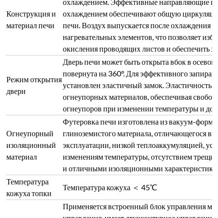
Температура кожуха ＜ 45℃
кожуха топки
Применяется встроенный блок управления мо
управления, имеет двухконтурное управление
Защита
имеет защиту от перегрузки, перерегулирован
термопары, потери фазы, перенапряжения, пере
обратную связь по току, а также оснащен функ
В конструкции печи предусмотрена функция 
Многоточечный
нагрева при открытии дверцы при высокой тем
контроль
значительно снижает риск поражения электри
температуры
материалов при высокой температуре.
Применяется триггерное управление тиристо
циклом, со сдвигом фазы или срабатыванием 
Выходное напряжение, ток или мощность плав
постоянное напряжение, постоянный ток или 
петля является внутренней, а петля напряжени
внезапно прикладывается или ток нагрузки п
Безопасный
выходной ток регулятора напряжения ограничи
контроль
номинального диапазона тока, чтобы обеспеч