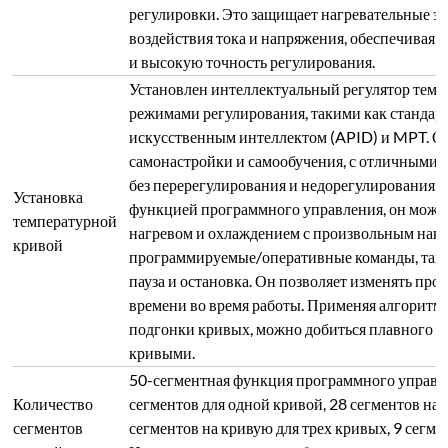
50-сегментная функция программного управле
Количество
сегментов для одной кривой, 28 сегментов на 
сегментов
сегментов на кривую для трех кривых, 9 сегме
кривой нагрева
Несколько кривых могут быть введены одновр
произвольно во время использования.
Две кнопки/ручки: Кнопка/ручка включения п
Кнопки панели
переключения нагревательной камеры.
Различные
1 штука щипцов для тигля, 1 пара высокотемп
аксессуары
Свяжитесь с нами сегодня