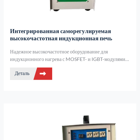
Интегрированная саморегулируемая
высокочастотная индукционная печь
Надежное высокочастотное оборудование для
индукционного нагрева с MOSFET- и IGBT-модулями
Fuji и Siemens. Идеально подходит для пайки, ковки и
Деталь
прецизионного нагрева металлов. Компактное,
эффективное и безопасное оборудование для
промышленного или лабораторного использования.