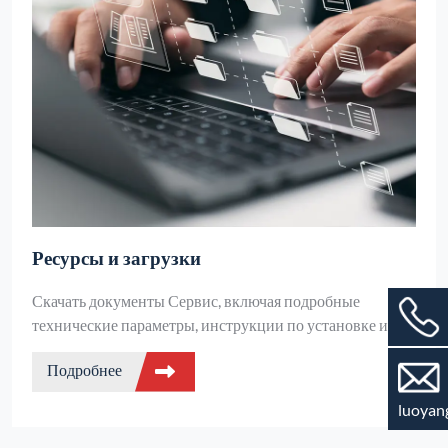
Ресурсы и загрузки
Скачать документы Сервис, включая подробные
технические параметры, инструкции по установке и
эксплуатации, а также руководства по техническому
Подробнее
обслуживанию для таких изделий, как среднечастотные
плавильные печи и отопительное оборудование.
luoyan