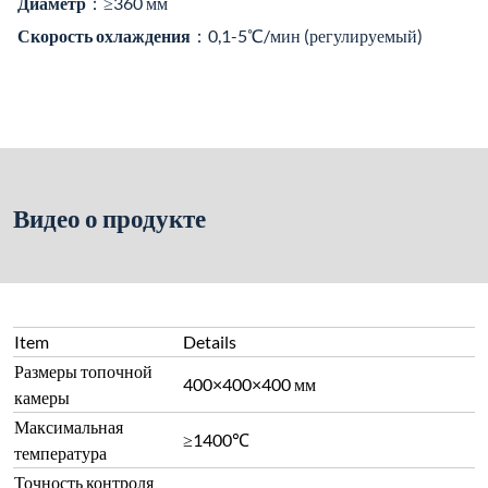
камеры
Максимальная
≥1400℃
температура
Точность контроля
≤±1℃ (Лучше или равно ±1℃)
температуры
Оснащена функцией электрического
Платформа для
вращения; диаметр платформы для
образцов
образцов ≥360 мм
Температурная
≤±3℃ (в пределах эффективного
равномерность
объема камеры печи)
Регулируемая скорость охлаждения
Скорость охлаждения
0,1-5℃/мин в диапазоне температур
500℃-1200℃
Стандартная конфигурация с
цифровым контроллером. Программы
могут быть установлены на основе
скорости нагрева/охлаждения и
Контроллер
времени, с функциями