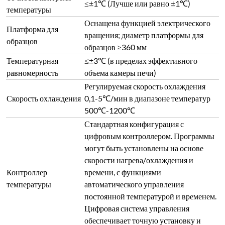
температуры
автоматического управления
постоянной температурой и временем.
Цифровая система управления
обеспечивает точную установку и
отображение температуры.
Оборудован функцией защиты:
автоматическая остановка нагрева при
открытии дверцы, система
сигнализации о ненормальной
Функции защиты
температуре и неисправности
оборудования, автоматическое
отключение питания от утечки
электроэнергии.
Температура внешней поверхности
Высокотемпературная
машины ＜50℃ при максимальной
защита
рабочей температуре
Система
Пароль может быть установлен для
конфиденциальности
защиты параметров процесса