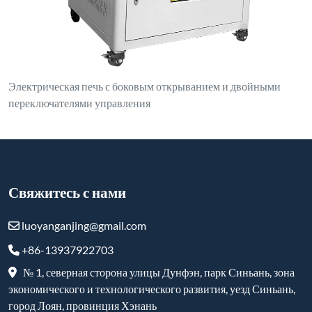
+86-13937922703
№ 1, северная сторона улицы Дунфэн, парк Синьань, зона
экономического и технологического развития, уезд Синьань,
город Лоян, провинция Хэнань
Продукты
Плавильная индукционная печь
Печь индукционного нагрева
Вакуумная индукционная печь
Камерная топка
Лифтовая печь
Вакуумная печь
Печь-троллейбус
Огнеупорные и высокотемпературные изделия