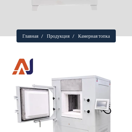
Главная
Продукция
Камерная топка
Камерная печь 1400°C (с
вращающимся очагом)
Размеры топочной камеры
：400×400×400 мм
Максимальная температура
：≥1400°C
Точность контроля температуры
：≤±1℃ (лучше или