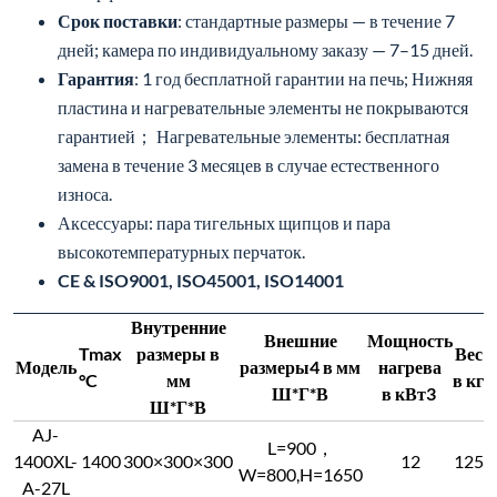
Срок поставки
: стандартные размеры — в течение 7
дней; камера по индивидуальному заказу — 7–15 дней.
Гарантия
: 1 год бесплатной гарантии на печь; Нижняя
пластина и нагревательные элементы не покрываются
гарантией； Нагревательные элементы: бесплатная
замена в течение 3 месяцев в случае естественного
износа.
Аксессуары: пара тигельных щипцов и пара
высокотемпературных перчаток.
CE & ISO9001, ISO45001, ISO14001
Внутренние
Внешние
Мощность
Tmax
размеры в
Вес
Модель
размеры4 в мм
нагрева
°C
мм
в кг
Ш*Г*В
в кВт3
Ш*Г*В
AJ-
L=900，
1400XL-
1400
300×300×300
12
125
W=800,H=1650
A-27L