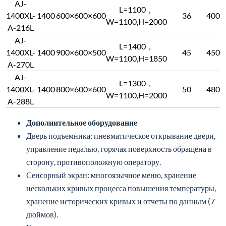
AJ-
L=1100，
1400XL-
1400
600×600×600
36
400
W=1100,H=2000
A-216L
AJ-
L=1400，
1400XL-
1400
900×600×500
45
450
W=1100,H=1850
A-270L
AJ-
L=1300，
1400XL-
1400
800×600×600
50
480
W=1100,H=2000
A-288L
Дополнительное оборудование
Дверь подъемника: пневматическое открывание двери,
управление педалью, горячая поверхность обращена в
сторону, противоположную оператору.
Сенсорный экран: многоязычное меню, хранение
нескольких кривых процесса повышения температуры,
хранение исторических кривых и отчеты по данным (7
дюймов).