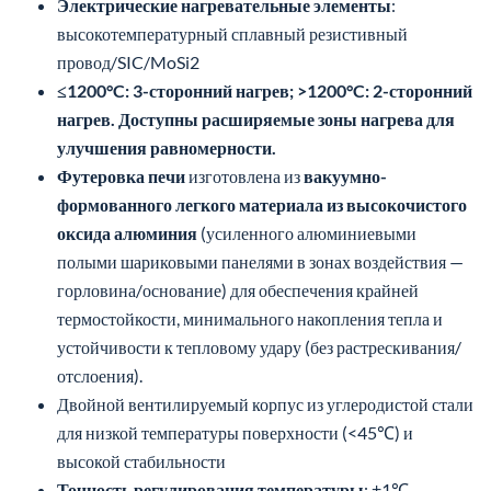
Электрические нагревательные элементы
:
высокотемпературный сплавный резистивный
провод/SIC/MoSi2
≤1200°C: 3-сторонний нагрев; >1200°C: 2-сторонний
нагрев. Доступны расширяемые зоны нагрева для
улучшения равномерности.
Футеровка печи
изготовлена из
вакуумно-
формованного легкого материала из высокочистого
оксида алюминия
(усиленного алюминиевыми
полыми шариковыми панелями в зонах воздействия —
горловина/основание) для обеспечения крайней
термостойкости, минимального накопления тепла и
устойчивости к тепловому удару (без растрескивания/
отслоения).
Двойной вентилируемый корпус из углеродистой стали
для низкой температуры поверхности (<45℃) и
высокой стабильности
Точность регулирования температуры
: ±1℃