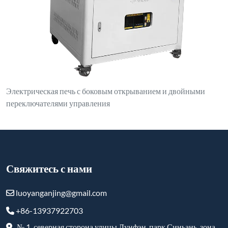
Электрическая печь с боковым открыванием и двойными
переключателями управления
Свяжитесь с нами
luoyanganjing@gmail.com
+86-13937922703
№ 1, северная сторона улицы Дунфэн, парк Синьань, зона