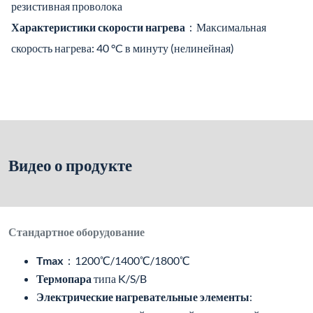
Видео о продукте
Стандартное оборудование
Tmax
：1200℃/1400℃/1800℃
Термопара
типа K/S/B
Электрические нагревательные элементы
:
высокотемпературный сплавный резистивный
провод/SIC/MoSi2
≤1200°C: 3-сторонний нагрев; >1200°C: 2-сторонний
нагрев. Доступны расширяемые зоны нагрева для
улучшения равномерности нагрева.