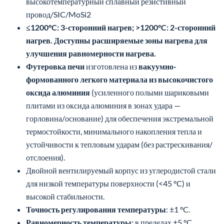
Футеровка печи
изготовлена из
вакуумно-
формованного легкого материала из высокочистого
оксида алюминия
(усиленного полыми шариковыми
плитами из оксида алюминия в зонах удара —
горловина/основание) для обеспечения экстремальной
термостойкости, минимального накопления тепла и
устойчивости к тепловым ударам (без растрескивания/
отслоения).
Двойной вентилируемый корпус из углеродистой стали
для низкой температуры поверхности (<45 °C) и
высокой стабильности.
Точность регулирования температуры
: ±1 °C.
Равномерность температуры:
в пределах ±5 °C
(зависит от размеров камеры).
Скорость нагрева
：Регулируется от 40°C в минуту
(самая быстрая, нелинейная) до 1°C в час (самая
медленная, нелинейная).
Функция безопасности:
Основной нагревательный