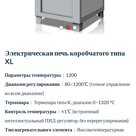
Электрическая печь коробчатого типа
XL
Параметры температуры
：1200
Диапазон регулирования
：80~1200℃ (точное управление
во всем диапазоне)
Термопара
：Термопара типа K, диапазон 0–1320 °C
Контроль температуры
：±1℃ (встроенный
интеллектуальный ПИД-регулятор, без перерегулирования)
Тип нагревательного элемента
：Высокотемпературная
резистивная проволока
Характеристики скорости нагрева
：Максимальная
скорость нагрева: 40 °C в минуту (нелинейная)