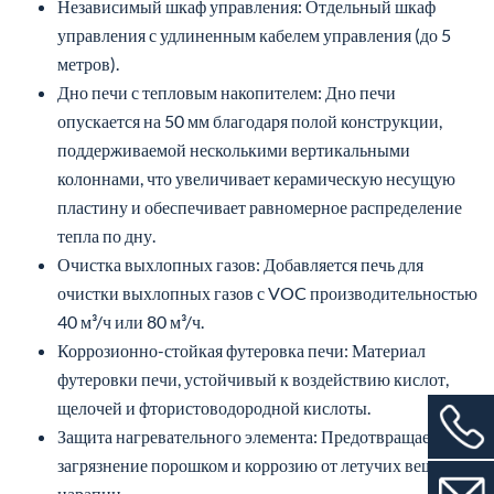
поддерживаемой несколькими вертикальными
колоннами, что увеличивает керамическую несущую
пластину и обеспечивает равномерное распределение
тепла по дну.
Очистка выхлопных газов: Добавляется печь для
очистки выхлопных газов с VOC производительностью
40 м³/ч или 80 м³/ч.
Коррозионно-стойкая футеровка печи: Материал
футеровки печи, устойчивый к воздействию кислот,
щелочей и фтористоводородной кислоты.
Защита нагревательного элемента: Предотвращает
загрязнение порошком и коррозию от летучих веществ и
царапин.
Чистая футеровка печи: футеровка печи из керамики,
высокотемпературного стекла и высокотемпературных
металлов для предотвращения попадания пыли и
летучих веществ.
Ограничитель перегрева с регулируемой температурой