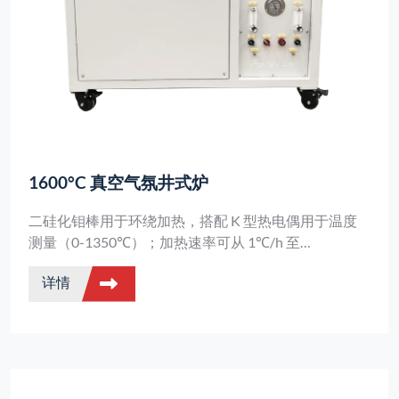
1600°C 真空气氛井式炉
二硅化钼棒用于环绕加热，搭配 K 型热电偶用于温度
测量（0-1350℃）；加热速率可从 1℃/h 至
20℃/min；采用顶部开口设计和双层炉体，并配有高
详情
纯度氧化铝纤维板用于防火。