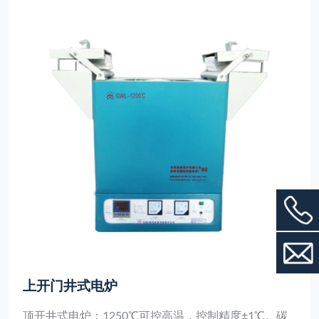
上开门井式电炉
顶开井式电炉：1250℃可控高温，控制精度±1℃。碳