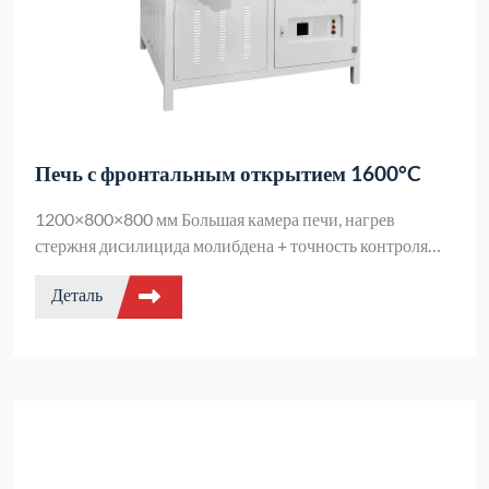
Печь с фронтальным открытием 1600°C
1200×800×800 мм Большая камера печи, нагрев
стержня дисилицида молибдена + точность контроля
температуры ±1℃, защита двойного контура +
Деталь
выключение при открывании двери, 50 сегментов
программируемых температурных кривых, подходит
для высокотемпературной обработки
крупногабаритных промышленных материалов,
надежен и удобен