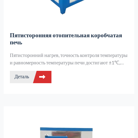
Пятисторонняя отопительная коробчатая
печь
Пятисторонний нагрев, точность контроля температуры
и равномерность температуры печи достигают ±1℃,
дополнительные нагревательные элементы,
Деталь
двухслойный корпус печи с воздушным охлаждением +
вращающаяся на 360° дверца печи, подходит для
спекания, плавления и анализа различных материалов в
научных исследованиях и промышленности, точен и
эффективен.