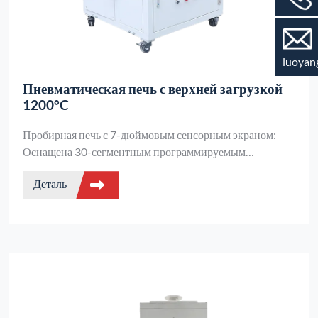
luoyan
Пневматическая печь с верхней загрузкой
1200°C
Пробирная печь с 7-дюймовым сенсорным экраном:
Оснащена 30-сегментным программируемым
температурным контролем, двухслойным корпусом с
Деталь
воздушным охлаждением, поддерживающим
температуру поверхности ниже 45°C, двухконтурной
защитой и связью по RS485. Способна плавить 12
образцов за партию.