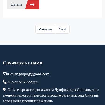
Деталь
управления температурой, ±1℃ точный контроль
температуры. Регулируемая скорость нагрева: 0,1-40℃/
мин. Трехслойная изоляция с экономией энергии более
80%. Защита от двойного замыкания + дистанционное
управление RS485. 30/50-сегментный программный
Previous
Next
контроль температуры. Отвечает требованиям
высокотемпературной обработки в керамике,
металлургии и других областях.
Свяжитесь с нами
luoyanganjing@gmail.com
+86-13937922703
№ 1, северная сторона улицы Дунфэн, парк Синьань, зона
экономического и технологического развития, уезд Синьань,
город Лоян, провинция Хэнань